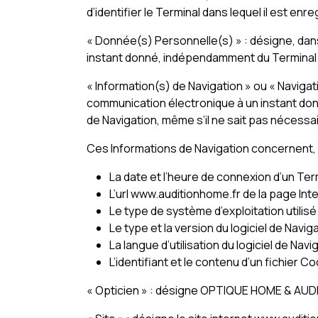
d’identifier le Terminal dans lequel il est en
« Donnée(s) Personnelle(s) » : désigne, dans 
instant donné, indépendamment du Terminal qu’
« Information(s) de Navigation » ou « Navigat
communication électronique à un instant donn
de Navigation, même s’il ne sait pas nécessaire
Ces Informations de Navigation concernent,
La date et l’heure de connexion d’un Ter
L’url www.auditionhome.fr de la page In
Le type de système d’exploitation utilisé
Le type et la version du logiciel de Navig
La langue d’utilisation du logiciel de Navig
L’identifiant et le contenu d’un fichier 
« Opticien » : désigne OPTIQUE HOME & A