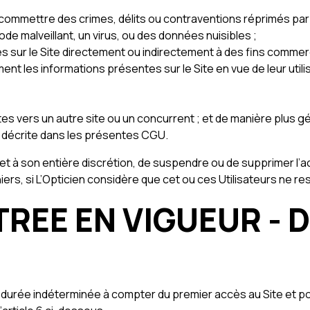
 commettre des crimes, délits ou contraventions réprimés par la
code malveillant, un virus, ou des données nuisibles ;
es sur le Site directement ou indirectement à des fins commerc
ent les informations présentes sur le Site en vue de leur utili
es vers un autre site ou un concurrent ; et de manière plus g
té décrite dans les présentes CGU.
 et à son entière discrétion, de suspendre ou de supprimer l’ac
ers, si L’Opticien considère que cet ou ces Utilisateurs ne r
TREE EN VIGUEUR - 
urée indéterminée à compter du premier accès au Site et po