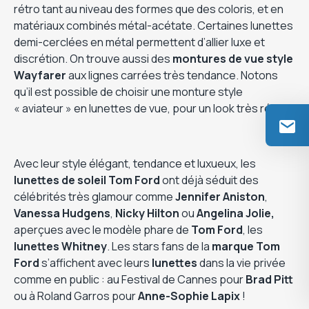
rétro tant au niveau des formes que des coloris, et en
matériaux combinés métal-acétate. Certaines lunettes
demi-cerclées en métal permettent d’allier luxe et
discrétion. On trouve aussi des
montures de vue style
Wayfarer
aux lignes carrées très tendance. Notons
qu’il est possible de choisir une monture style
« aviateur » en lunettes de vue, pour un look très rétro !
Avec leur style élégant, tendance et luxueux, les
lunettes de soleil Tom Ford
ont déjà séduit des
célébrités très glamour comme
Jennifer Aniston
,
Vanessa Hudgens
,
Nicky Hilton
ou
Angelina Jolie,
aperçues avec le modèle phare de
Tom Ford
, les
lunettes Whitney
. Les stars fans de la
marque Tom
Ford
s’affichent avec leurs
lunettes
dans la vie privée
comme en public : au Festival de Cannes pour
Brad Pitt
ou à Roland Garros pour
Anne-Sophie Lapix
!