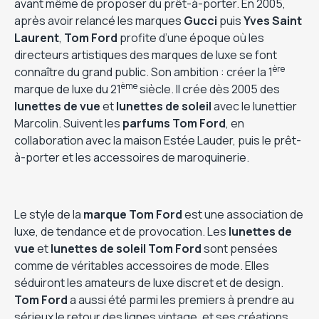
avant même de proposer du prêt-à-porter. En 2005,
après avoir relancé les marques
Gucci
puis
Yves Saint
Laurent
,
Tom Ford
profite d’une époque où les
directeurs artistiques des marques de luxe se font
ère
connaître du grand public. Son ambition : créer la 1
ème
marque de luxe du 21
siècle. Il crée dès 2005 des
lunettes de vue
et
lunettes de soleil
avec le lunettier
Marcolin. Suivent les
parfums Tom Ford
, en
collaboration avec la maison Estée Lauder, puis le prêt-
à-porter et les accessoires de maroquinerie.
Le style de la
marque Tom Ford
est une association de
luxe, de tendance et de provocation. Les
lunettes de
vue
et
lunettes de soleil Tom Ford
sont pensées
comme de véritables accessoires de mode. Elles
séduiront les amateurs de luxe discret et de design.
Tom Ford
a aussi été parmi les premiers à prendre au
sérieux le retour des lignes vintage, et ses créations